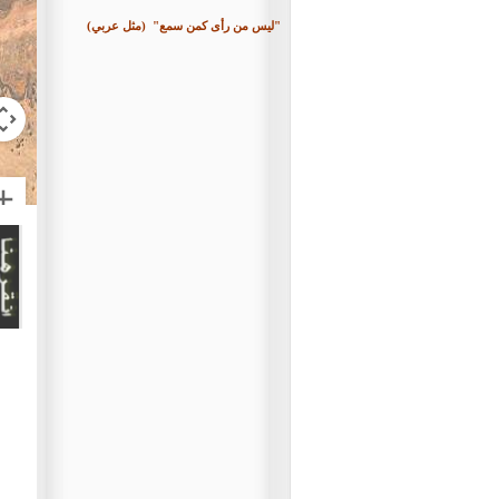
"ليس من رأى كمن سمع"
(مثل عربي)