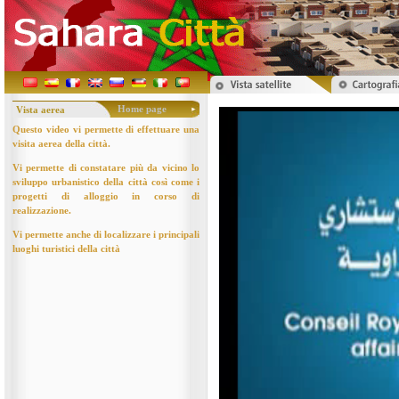
Home page
Vista aerea
Questo video vi permette di effettuare una
visita aerea della città.
Vi permette di constatare più da vicino lo
sviluppo urbanistico della città così come i
progetti di alloggio in corso di
realizzazione.
Vi permette anche di localizzare i principali
luoghi turistici della città