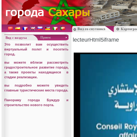
Прием
Вид с воздуха
lecteurHtml5iframe
Это позволит вам осуществить
виртуальный полет и посетить
город.
вы можете вблизи рассмотреть
градостроительное развитие города,
а также проекты находящиеся в
стадии реализации.
вы подробно можете увидеть
главные туристические места города.
Панораму города Буждур и
строительство нового порта.