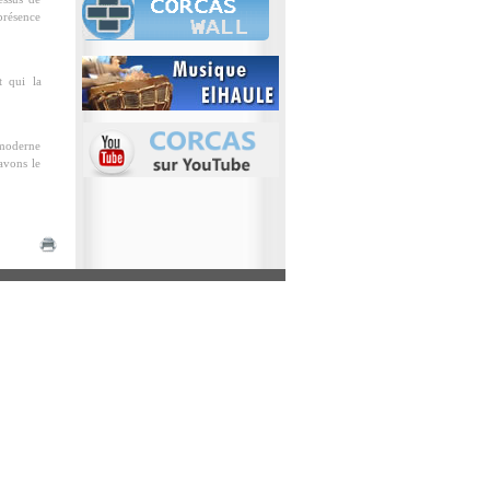
présence
t qui la
 moderne
 avons le