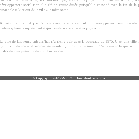
développement social mais il a été de courte durée puisqu’il a coïncidé avec la fin de la 
espagnole et le retour de la ville à la mère patrie.
A partir de 1976 et jusqu’à nos jours, la ville connait un développement sans précéden
métamorphose complètement et qui transforme la ville et sa population.
La ville de Laâyoune aujourd’hui n’a rien à voir avec la bourgade de 1975. C’est une ville
grouillante de vie et d’activités économique, sociale et culturelle. C’est cette ville que nous
plaisir de vous présenter de visu dans ce site.
© Copyright CORCAS 2026 - Tous droits réservés