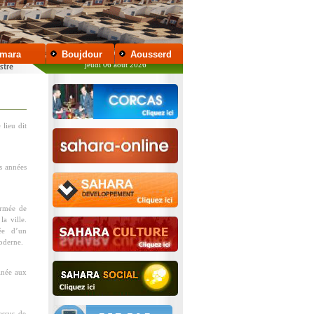
mara
Boujdour
Aousserd
jeudi 06 août 2026
lieu dit
es années
Armée de
a ville.
née d’un
moderne.
tinée aux
essus de