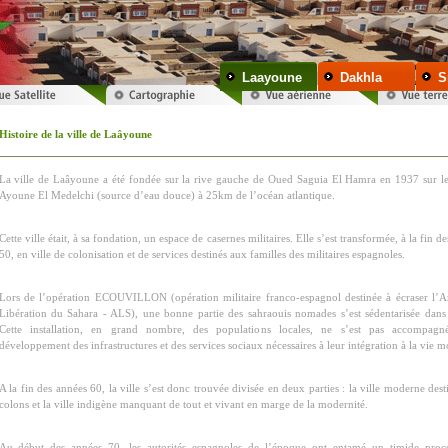
Laayoune
Dakhla
S
Histoire de la ville de Laâyoune
La ville de Laâyoune a été fondée sur la rive gauche de Oued Saguia El Hamra en 1937 sur le 
Ayoune El Medelchi (source d’eau douce) à 25km de l’océan atlantique.
Cette ville était, à sa fondation, un espace de casernes militaires. Elle s’est transformée, à la fin d
50, en ville de colonisation et de services destinés aux familles des militaires espagnoles.
Lors de l’opération ECOUVILLON (opération militaire franco-espagnol destinée à écraser l’
Libération du Sahara - ALS), une bonne partie des sahraouis nomades s’est sédentarisée dans l
Cette installation, en grand nombre, des populations locales, ne s’est pas accompag
développement des infrastructures et des services sociaux nécessaires à leur intégration à la vie 
A la fin des années 60, la ville s’est donc trouvée divisée en deux parties : la ville moderne des
colons et la ville indigène manquant de tout et vivant en marge de la modernité.
Au début des années 70, les autorités espagnoles de l’époque ont entamé un timide proc