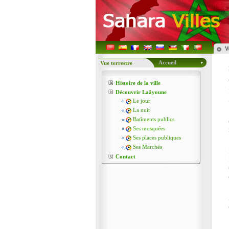
Accueil
Vue terrestre
Histoire de la ville
Découvrir Laâyoune
Le jour
La nuit
Batîments publics
Ses mosquées
Ses places publiques
Ses Marchés
Contact