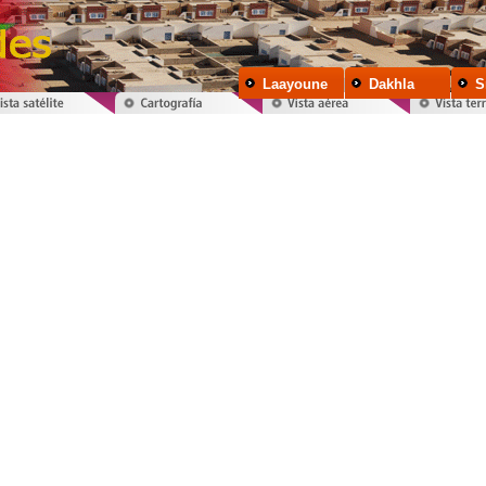
Laayoune
Dakhla
S