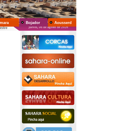
mara
Bojador
Aousserd
jueves, 06 de agosto de 2026